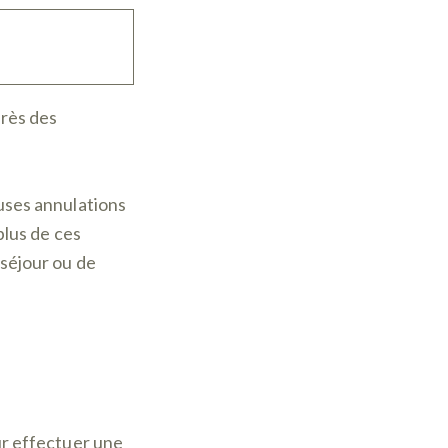
rès des
ses annulations
plus de ces
 séjour ou de
r effectuer une