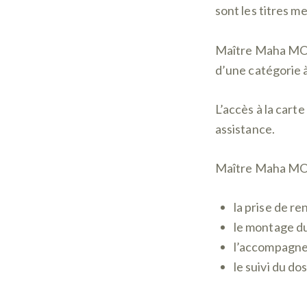
sont les titres me
Maître Maha MOH
d’une catégorie à
L’accès à la cart
assistance.
Maître Maha MOHA
la prise de r
le montage du
l’accompagne
le suivi du d