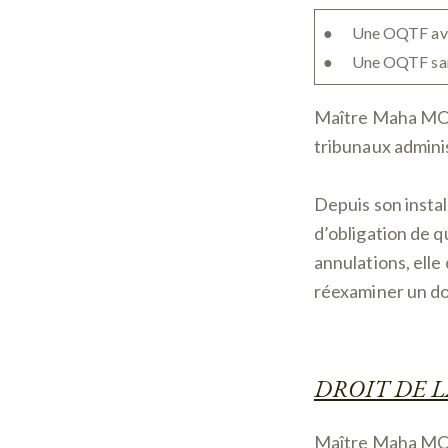
● Une OQTF avec u
● Une OQTF sans d
Maître Maha MOH
tribunaux adminis
Depuis son inst
d’obligation de qu
annulations, elle
réexaminer un do
DROIT DE 
Maître Maha MOH