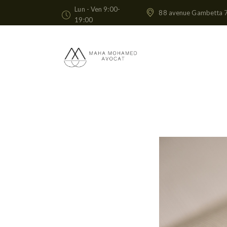
Lun - Ven 9:00-
88 avenue Gambetta 
19:00