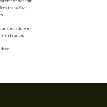
toirement détenir
ires françaises. Il
es.
our, de sa durée
nt en France.
édure.