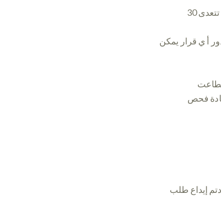
عدى 30
ر أ ي قرار يمكن
ستطاعت
عادة فحص
دتم إيداع طلب