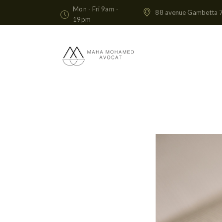
Mon - Fri 9am -
88 avenue Gambetta 
19pm