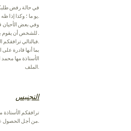
في حالة رفض طلبكم م
يو ما ؛ وكذا إذا ظه رت بعد تحقق من الهوية مخالفة إدارية أو قانونية.
وفي بعض الأحيان قد
للشخص أن يقوم بالطعن أو الاستئناف في القرار .
فبالتالي ترافقكم الأستاذة مها محمد خلال إجراءات تقديم الطعن.
بما أنها قادرة على
الأستاذة مها محمد
الملف.
التجنيس
ترافقكم الأستاذة م
من أجل الحصول على الجنسية الفرنسية بالت.