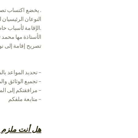
يخضع اكتساب تصريح الإقامة صالح لمدة عام إلى عدد من الشروط وحسب وضعكم .
النوعان الرئيسيان 
الإقامة لأسباب خاصة وعائلية، وتصريح الإقامة لأسباب مهنية.
الأستاذة مها محمد 
:تصريح إقامة إلى نو
تحديد المواعد بالمحافظا –
تجميع الوثائق والمستندات لإنشاء ملفك م –
مرافقتكم إلى المحافظة لتقديم طلبكم –
متابعة ملفكم –
هل أنت ملزم ب